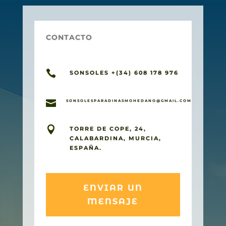
CONTACTO

SONSOLES +(34) 608 178 976

SONSOLESPARADINASMOHEDANO@GMAIL.COM

TORRE DE COPE, 24,
CALABARDINA, MURCIA,
ESPAÑA.
ENVIAR UN
MENSAJE