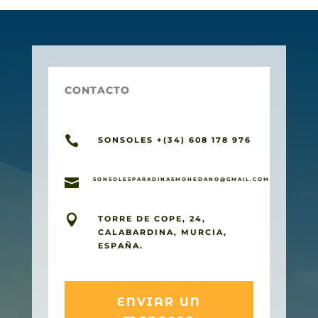
CONTACTO

SONSOLES +(34) 608 178 976

SONSOLESPARADINASMOHEDANO@GMAIL.COM

TORRE DE COPE, 24,
CALABARDINA, MURCIA,
ESPAÑA.
ENVIAR UN